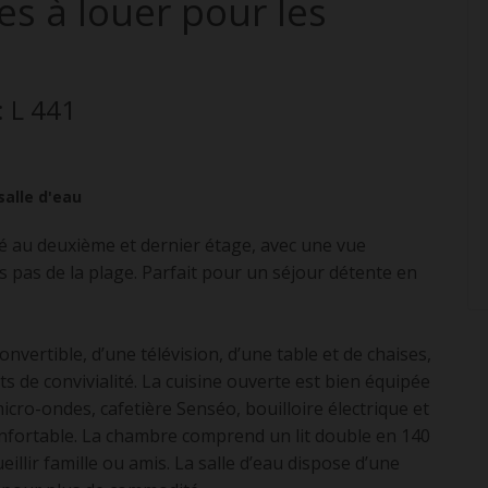
es
à louer pour les
: L 441
salle d'eau
é au deuxième et dernier étage, avec une vue
 pas de la plage. Parfait pour un séjour détente en
vertible, d’une télévision, d’une table et de chaises,
de convivialité. La cuisine ouverte est bien équipée
icro-ondes, cafetière Senséo, bouilloire électrique et
confortable. La chambre comprend un lit double en 140
eillir famille ou amis. La salle d’eau dispose d’une