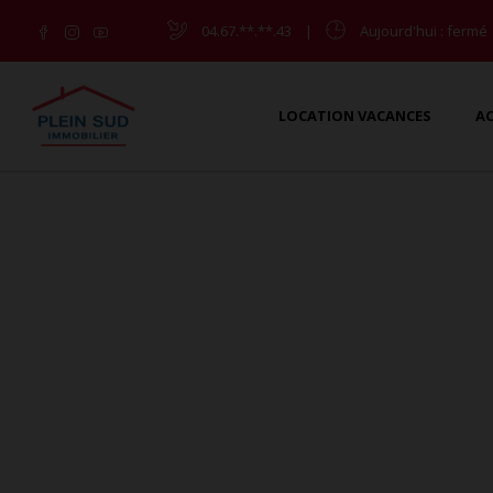
04.67.**.**.43
|
Aujourd'hui
: fermé
LOCATION VACANCES
A