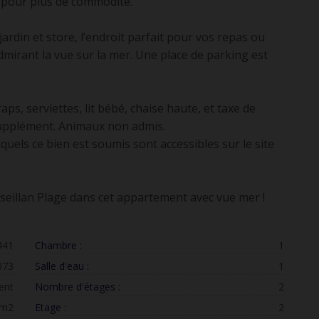
 pour plus de commodité.
jardin et store, l’endroit parfait pour vos repas ou
mirant la vue sur la mer. Une place de parking est
aps, serviettes, lit bébé, chaise haute, et taxe de
supplément. Animaux non admis.
uels ce bien est soumis sont accessibles sur le site
seillan Plage dans cet appartement avec vue mer !
441
Chambre :
1
073
Salle d'eau :
1
ent
Nombre d'étages :
2
 m2
Etage :
2