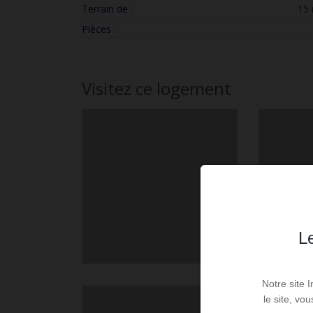
Terrain de :
15
Pièces :
Visitez ce logement
Le
Notre site 
le site, vo