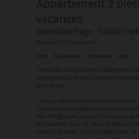
Appartement
2 pièc
vacances
Marseillan Plage
- 34340
/ Réf
Résidence : Le Squale (rés.)
531 €
5
personnes
1
chambre
3
lits
1
Profitez de cet appartement idéalement situ
imprenable sur la mer, à seulement quelques
bord de mer.
Le séjour lumineux est équipé d’un canapé con
créant un espace agréable pour vos moments 
avec réfrigérateur, plaque vitrocéramique, m
lave-vaisselle, pour un séjour pratique et 
cm et un lit simple en 70 cm, idéale pour accu