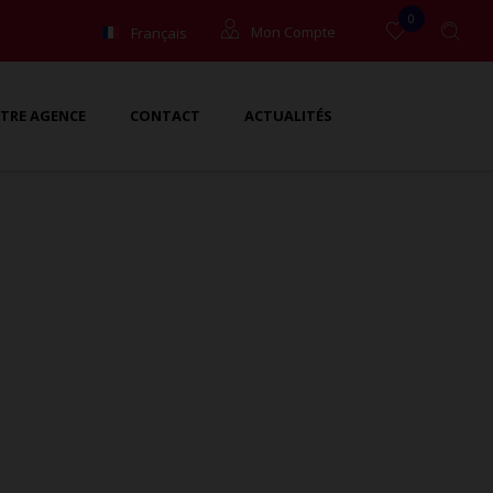
0
Français
Mon Compte
English
Locataires
TRE AGENCE
CONTACT
ACTUALITÉS