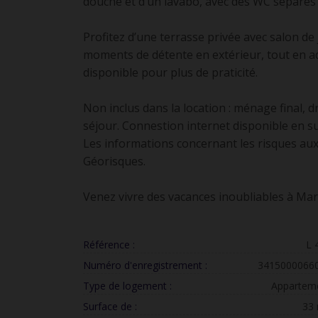
douche et d’un lavabo, avec des WC séparés
Profitez d’une terrasse privée avec salon de 
moments de détente en extérieur, tout en ad
disponible pour plus de praticité.
Non inclus dans la location : ménage final, dr
séjour. Connestion internet disponible en 
Les informations concernant les risques auxq
Géorisques.
Venez vivre des vacances inoubliables à Mar
Référence :
L 
Numéro d'enregistrement :
3415000066
Type de logement :
Appartem
Surface de :
33