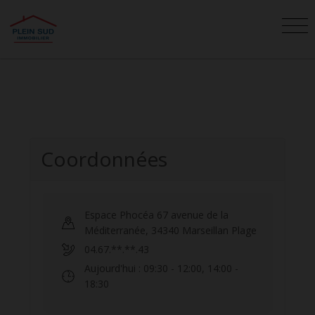
Coordonnées
Espace Phocéa 67 avenue de la
Méditerranée
,
34340
Marseillan Plage
04.67.**.**.43
Aujourd'hui
: 09:30 - 12:00, 14:00 -
18:30